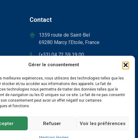
Contact
1359 route de Saint-Bel
69280 Marcy l’Etoile, France
(+33) 04 72 59 19 00
Gérer le consentement
contact@id5.fr
les meilleures expériences, nous utilisons des technologies telles que les
taliano
 stocker et/ou accéder aux informations des appareils. Le fait de
ces technologies nous permettra de traiter des données telles que le
 de navigation ou les ID uniques sur ce site. Le fait de ne pas consentir
r son consentement peut avoir un effet négatif sur certaines
ques et fonctions.
cepter
Refuser
Voir les préférences
Mentions légales