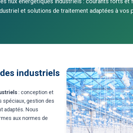
s flux énergétiques industriels : courants forts et f
ndustriel et solutions de traitement adaptées à vos
des industriels
ustriels
: conception et
s spéciaux, gestion des
nt adaptés. Nous
formes aux normes de