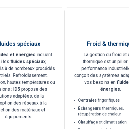
luides spéciaux
Froid & thermiq
ides et énergies
incluent
La gestion du froid et 
i les
fluides spéciaux
,
thermique est un pilier 
ls à de nombreux procédés
performance industriell
triels. Refroidissement,
conçoit des systèmes ada
tion, hautes températures ou
vos besoins en
fluide
sions :
ID5
propose des
énergies
.
utions adaptées, de la
Centrales
frigorifiques
eption des réseaux à la
É
changeurs
thermiques,
ction des matériaux et
récupération de chaleur
équipements.
Chauffage
et climatisation