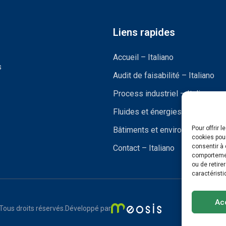
Liens rapides
Accueil – Italiano
s
Audit de faisabilité – Italiano
Process industriel – Italiano
Fluides et énergies – Italiano
Pour offrir 
Bâtiments et environnements – I
cookies pour
consentir à 
Contact – Italiano
comportement
ou de retire
caractéristi
Ac
Tous droits réservés.
Développé par