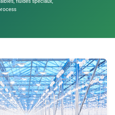
aibles, fluides spéciaux,
 process