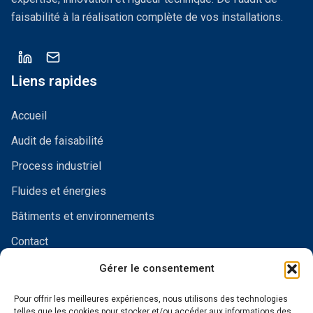
faisabilité à la réalisation complète de vos installations.
Liens rapides
Accueil
Audit de faisabilité
Process industriel
Fluides et énergies
Bâtiments et environnements
Contact
Contact
Gérer le consentement
1359 route de Saint-Bel
Pour offrir les meilleures expériences, nous utilisons des technologies
69280 Marcy l’Etoile, France
telles que les cookies pour stocker et/ou accéder aux informations des